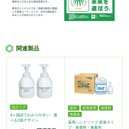
関連製品
泡タイプ
薬用
原液使用
無香料
無着色
4ヶ国語でわかりやすい・選
べる2面デザイン
薬用ハンドソープ 原液タイ
プ・無香料・無着色