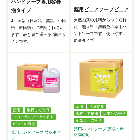
ハンドソープ専用容器
薬用ピュアソープピュア
泡タイプ
天然由来の原料からつくられ
4ヶ国語（日本語、英語、中国
た、無香料・無着色の薬用ハ
語、韓国語）で表記されてい
ンドソープです。使いやすい
ます。表と裏で選べる2面デザ
原液タイプ。
インです。
薬用
原液使用
薬用
希釈して使用
希釈して使用
レモンの香り
フローラルブーケの香り
イエローの液色
ピンクの液色
薬用ハンドソープ 原液・希
薬用ハンドソープ 希釈タイ
釈両対応
プ