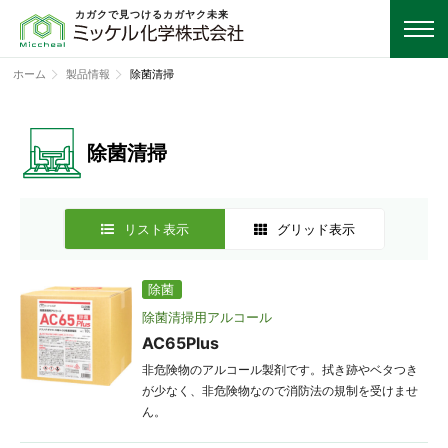
カガクで見つけるカガヤク未来
ホーム
製品情報
除菌清掃
除菌清掃
リスト表示
グリッド表示
除菌
除菌清掃用アルコール
AC65Plus
非危険物のアルコール製剤です。拭き跡やベタつき
が少なく、非危険物なので消防法の規制を受けませ
ん。