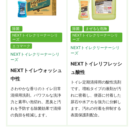
除菌
除菌
まぜるな危険
NEXTトイレクリーナーシリ
NEXTトイレクリーナーシリ
ーズ
ーズ
エコマーク
NEXTトイレクリーナーシリ
ーズ
NEXTトイレクリーナーシリ
ーズ
NEXTトイレリフレッシ
NEXTトイレウォッシュ
ュ酸性
中性
トイレ定期清掃用の酸性洗剤
さわやかな香りのトイレ日常
です。増粘タイプの液剤が汚
清掃用洗剤。パワフルな洗浄
れに密着し、便器に付着した
力と素早い泡切れ、悪臭と汚
尿石や水アカを強力に分解し
れを予防する除菌効果で清掃
ます。汚れの付着を抑制する
の負担を軽減します。
表面保護剤配合。