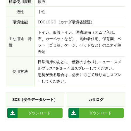
標準使用濃度
原液
液性
中性
環境性能
ECOLOGO（カナダ環境省認証）
トイレ、仮設トイレ、医療設備（オムツ入れ、
主な用途・特
布、カーペットなど）、高齢者住宅、保育園、ペ
徴
ット（ゴミ箱、ケージ、ベッドなど）のニオイ除
去剤
日常清掃のあとに、便器のまわりにニュー・スメ
ルプラス™を３～４回スプレーしてください。
使用方法
悪臭が残る場合は、必要に応じて繰り返しスプレ
ーしてください。
SDS（安全データシート）
カタログ
ダウンロード
ダウンロード