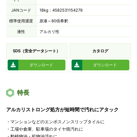
JANコード
18kg：4582531154279
標準使用濃度
原液～80倍希釈
液性
アルカリ性
SDS（安全データシート）
カタログ
ダウンロード
ダウンロード
特長
アルカリストロング処方が短時間で汚れにアタック
・マンションなどのエンボスノンスリップタイルに
・工場や倉庫、駐車場のタイヤ痕汚れに
・動植物油・鉱物油汚れに