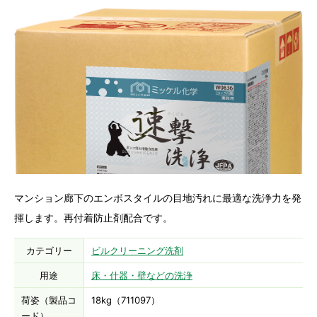
マンション廊下のエンボスタイルの目地汚れに最適な洗浄力を発
揮します。再付着防止剤配合です。
カテゴリー
ビルクリーニング洗剤
用途
床・什器・壁などの洗浄
荷姿（製品コ
18kg（711097）
ード）