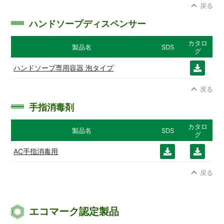
戻る
ード
ード
ハンドソープディスペンサー
カタロ
製品名
SDS
グ
ハンドソープ専用容器 泡タイプ
ダウ
ンロ
戻る
ード
手指消毒剤
カタロ
製品名
SDS
グ
AC手指消毒用
ダウ
ダウ
ンロ
ンロ
戻る
ード
ード
エコマーク認定製品