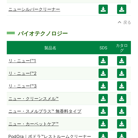
ンロ
ンロ
ニューシルバークリーナー
ダウ
ダウ
ード
ード
ンロ
ンロ
戻る
ード
ード
バイオテクノロジー
カタロ
製品名
SDS
グ
リ・ニュー!™1
ダウ
ダウ
ンロ
ンロ
リ・ニュー!™2
ダウ
ダウ
ード
ード
ンロ
ンロ
リ・ニュー!™3
ダウ
ダウ
ード
ード
ンロ
ンロ
ニュー・クリーンスメル™
ダウ
ダウ
ード
ード
ンロ
ンロ
ニュー・スメルプラス™ 無香料タイプ
ダウ
ダウ
ード
ード
ンロ
ンロ
ニュー・カーペットケア™
ダウ
ダウ
ード
ード
ンロ
ンロ
PodOra｜ポドラ™レストルームクリーナー
ダウ
ダウ