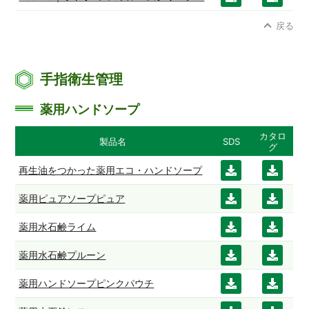
ード
ード
ンロ
ンロ
戻る
ード
ード
手指衛生管理
薬用ハンドソープ
カタロ
製品名
SDS
グ
再生油をつかった薬用エコ・ハンドソープ
ダウ
ダウ
ンロ
ンロ
薬用ピュアソープピュア
ダウ
ダウ
ード
ード
ンロ
ンロ
薬用水石鹸ライム
ダウ
ダウ
ード
ード
ンロ
ンロ
薬用水石鹸プルーン
ダウ
ダウ
ード
ード
ンロ
ンロ
薬用ハンドソープピンクパウチ
ダウ
ダウ
ード
ード
ンロ
ンロ