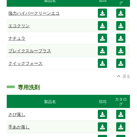
製品名
SDS
グ
強力ハイパークリーンエコ
ダウ
ダウ
ンロ
ンロ
エコクリン
ダウ
ダウ
ード
ード
ンロ
ンロ
ナチュラ
ダウ
ダウ
ード
ード
ンロ
ンロ
ブレイクスループラス
ダウ
ダウ
ード
ード
ンロ
ンロ
クイックフォース
ダウ
ダウ
ード
ード
ンロ
ンロ
戻る
ード
ード
専用洗剤
カタロ
製品名
SDS
グ
さび落し
ダウ
ダウ
ンロ
ンロ
手あか落し
ダウ
ダウ
ード
ード
ンロ
ンロ