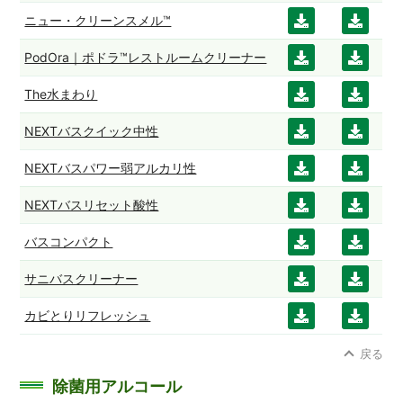
ード
ード
ンロ
ンロ
ニュー・クリーンスメル™
ダウ
ダウ
ード
ード
ンロ
ンロ
PodOra｜ポドラ™レストルームクリーナー
ダウ
ダウ
ード
ード
ンロ
ンロ
The水まわり
ダウ
ダウ
ード
ード
ンロ
ンロ
NEXTバスクイック中性
ダウ
ダウ
ード
ード
ンロ
ンロ
NEXTバスパワー弱アルカリ性
ダウ
ダウ
ード
ード
ンロ
ンロ
NEXTバスリセット酸性
ダウ
ダウ
ード
ード
ンロ
ンロ
バスコンパクト
ダウ
ダウ
ード
ード
ンロ
ンロ
サニバスクリーナー
ダウ
ダウ
ード
ード
ンロ
ンロ
カビとりリフレッシュ
ダウ
ダウ
ード
ード
ンロ
ンロ
戻る
ード
ード
除菌用アルコール