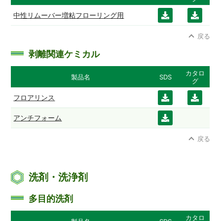
中性リムーバー増粘フローリング用
ダウ
ダウ
ンロ
ンロ
戻る
ード
ード
剥離関連ケミカル
カタロ
製品名
SDS
グ
フロアリンス
ダウ
ダウ
ンロ
ンロ
アンチフォーム
ダウ
ード
ード
ンロ
戻る
ード
洗剤・洗浄剤
多目的洗剤
カタロ