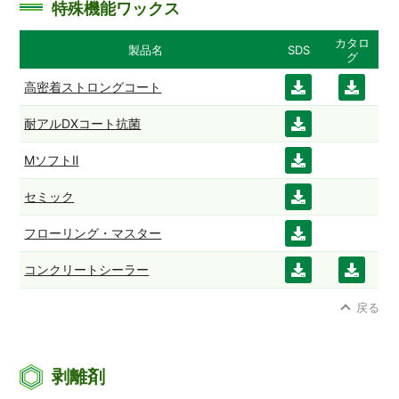
特殊機能ワックス
カタロ
製品名
SDS
グ
高密着ストロングコート
ダウ
ダウ
ンロ
ンロ
耐アルDXコート抗菌
ダウ
ード
ード
ンロ
MソフトⅡ
ダウ
ード
ンロ
セミック
ダウ
ード
ンロ
フローリング・マスター
ダウ
ード
ンロ
コンクリートシーラー
ダウ
ダウ
ード
ンロ
ンロ
戻る
ード
ード
剥離剤