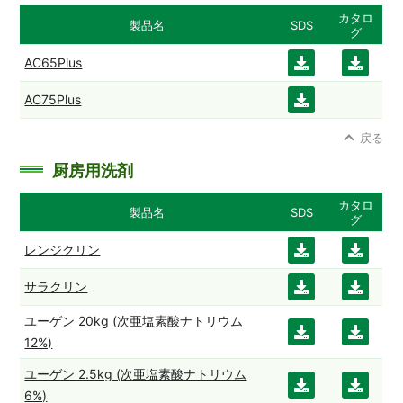
カタロ
製品名
SDS
グ
AC65Plus
ダウ
ダウ
ンロ
ンロ
AC75Plus
ダウ
ード
ード
ンロ
戻る
ード
厨房用洗剤
カタロ
製品名
SDS
グ
レンジクリン
ダウ
ダウ
ンロ
ンロ
サラクリン
ダウ
ダウ
ード
ード
ンロ
ンロ
ユーゲン 20kg (次亜塩素酸ナトリウム
ダウ
ダウ
ード
ード
12%)
ンロ
ンロ
ユーゲン 2.5kg (次亜塩素酸ナトリウム
ダウ
ダウ
ード
ード
6%)