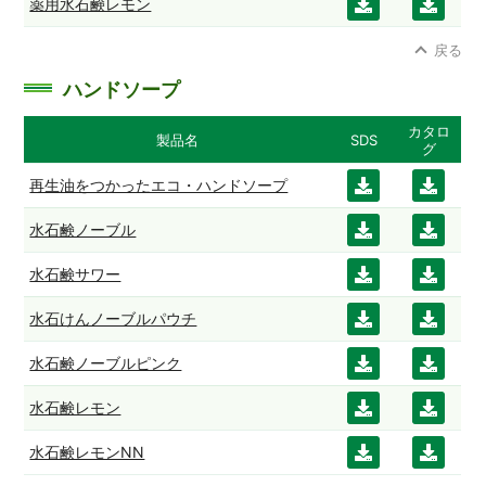
薬用水石鹸レモン
ダウ
ダウ
ード
ード
ンロ
ンロ
戻る
ード
ード
ハンドソープ
カタロ
製品名
SDS
グ
再生油をつかったエコ・ハンドソープ
ダウ
ダウ
ンロ
ンロ
水石鹸ノーブル
ダウ
ダウ
ード
ード
ンロ
ンロ
水石鹸サワー
ダウ
ダウ
ード
ード
ンロ
ンロ
水石けんノーブルパウチ
ダウ
ダウ
ード
ード
ンロ
ンロ
水石鹸ノーブルピンク
ダウ
ダウ
ード
ード
ンロ
ンロ
水石鹸レモン
ダウ
ダウ
ード
ード
ンロ
ンロ
水石鹸レモンNN
ダウ
ダウ
ード
ード
ンロ
ンロ